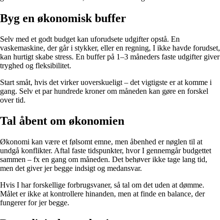
Byg en økonomisk buffer
Selv med et godt budget kan uforudsete udgifter opstå. En
vaskemaskine, der går i stykker, eller en regning, I ikke havde forudset,
kan hurtigt skabe stress. En buffer på 1–3 måneders faste udgifter giver
tryghed og fleksibilitet.
Start småt, hvis det virker uoverskueligt – det vigtigste er at komme i
gang. Selv et par hundrede kroner om måneden kan gøre en forskel
over tid.
Tal åbent om økonomien
Økonomi kan være et følsomt emne, men åbenhed er nøglen til at
undgå konflikter. Aftal faste tidspunkter, hvor I gennemgår budgettet
sammen – fx en gang om måneden. Det behøver ikke tage lang tid,
men det giver jer begge indsigt og medansvar.
Hvis I har forskellige forbrugsvaner, så tal om det uden at dømme.
Målet er ikke at kontrollere hinanden, men at finde en balance, der
fungerer for jer begge.