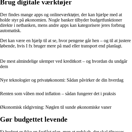
Brug digitale værktøjer
Der findes mange apps og onlineværktøjer, der kan hjælpe med at
holde styr på økonomien. Nogle banker tilbyder budgetfunktioner
direkte i netbanken, mens andre apps kan kategorisere jeres forbrug
automatisk.
Det kan være en hjælp til at se, hvor pengene går hen – og til at justere
løbende, hvis I fx bruger mere på mad eller transport end planlagt.
De mest almindelige ulemper ved kreditkort – og hvordan du undgår
dem
Nye teknologier og privatøkonomi: Sådan påvirker de din hverdag
Renten som våben mod inflation – sådan fungerer det i praksis
Økonomisk rådgivning: Nøglen til sunde økonomiske vaner
Gør budgettet levende
Et budget er ikke en fastlåst plan, men et redskab, der skal tilpasses