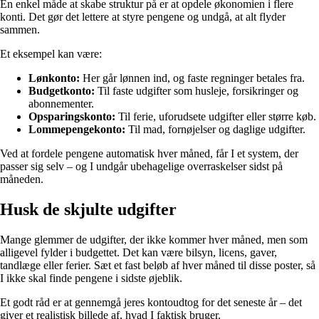
En enkel måde at skabe struktur på er at opdele økonomien i flere
konti. Det gør det lettere at styre pengene og undgå, at alt flyder
sammen.
Et eksempel kan være:
Lønkonto:
Her går lønnen ind, og faste regninger betales fra.
Budgetkonto:
Til faste udgifter som husleje, forsikringer og
abonnementer.
Opsparingskonto:
Til ferie, uforudsete udgifter eller større køb.
Lommepengekonto:
Til mad, fornøjelser og daglige udgifter.
Ved at fordele pengene automatisk hver måned, får I et system, der
passer sig selv – og I undgår ubehagelige overraskelser sidst på
måneden.
Husk de skjulte udgifter
Mange glemmer de udgifter, der ikke kommer hver måned, men som
alligevel fylder i budgettet. Det kan være bilsyn, licens, gaver,
tandlæge eller ferier. Sæt et fast beløb af hver måned til disse poster, så
I ikke skal finde pengene i sidste øjeblik.
Et godt råd er at gennemgå jeres kontoudtog for det seneste år – det
giver et realistisk billede af, hvad I faktisk bruger.