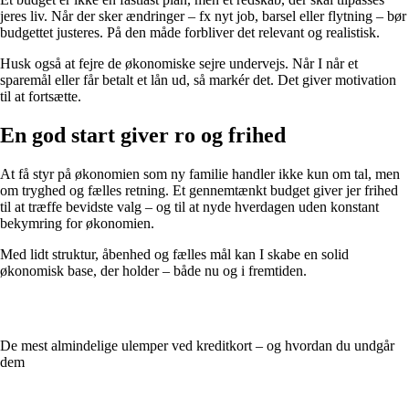
jeres liv. Når der sker ændringer – fx nyt job, barsel eller flytning – bør
budgettet justeres. På den måde forbliver det relevant og realistisk.
Husk også at fejre de økonomiske sejre undervejs. Når I når et
sparemål eller får betalt et lån ud, så markér det. Det giver motivation
til at fortsætte.
En god start giver ro og frihed
At få styr på økonomien som ny familie handler ikke kun om tal, men
om tryghed og fælles retning. Et gennemtænkt budget giver jer frihed
til at træffe bevidste valg – og til at nyde hverdagen uden konstant
bekymring for økonomien.
Med lidt struktur, åbenhed og fælles mål kan I skabe en solid
økonomisk base, der holder – både nu og i fremtiden.
De mest almindelige ulemper ved kreditkort – og hvordan du undgår
dem