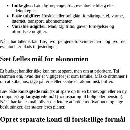
Indtægter:
Løn, børnepenge, SU, eventuelle tillæg eller
sideindtægter.
Faste udgifter:
Husleje eller boliglån, forsikringer, el, varme,
internet, transport, abonnementer.
Variable udgifter:
Mad, tøj, fritid, gaver, fornøjelser og
uforudsete udgifter.
Når I har tallene, kan I se, hvor pengene forsvinder hen – og hvor der
eventuelt er plads til justeringer.
Sæt fælles mål for økonomien
Et budget handler ikke kun om at spare, men om at prioritere. Tal
sammen om, hvad der er vigtigt for jer som familie. Måske drømmer I
om at købe hus, tage på ferie eller skabe en økonomisk buffer.
Lav både
kortsigtede mål
(fx at spare op til en barnevogn eller en ny
computer) og
langsigtede mål
(fx opsparing til bolig eller pension).
Når I har fælles mål, bliver det lettere at holde motivationen og tage
beslutninger, der støtter jeres planer.
Opret separate konti til forskellige formål