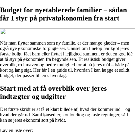
Budget for nyetablerede familier – sådan
får I styr på privatøkonomien fra start
Når man flytter sammen som ny familie, er der mange glæder – men
også nye økonomiske forpligtelser. Uanset om I netop har købt jeres
første bolig, fået barn eller flyttet i lejlighed sammen, er det en god idé
at få styr på økonomien fra begyndelsen. Et realistisk budget giver
overblik, ro i maven og bedre mulighed for at nå jeres mål – både på
kort og lang sigt. Her får I en guide til, hvordan I kan lægge et solidt
budget, der passer til jeres hverdag.
Start med at få overblik over jeres
indtægter og udgifter
Det første skridt er at få et klart billede af, hvad der kommer ind – og
hvad der går ud. Saml lønsedler, kontoudtog og faste regninger, så I
kan se jeres økonomi sort på hvidt.
Lav en liste over: